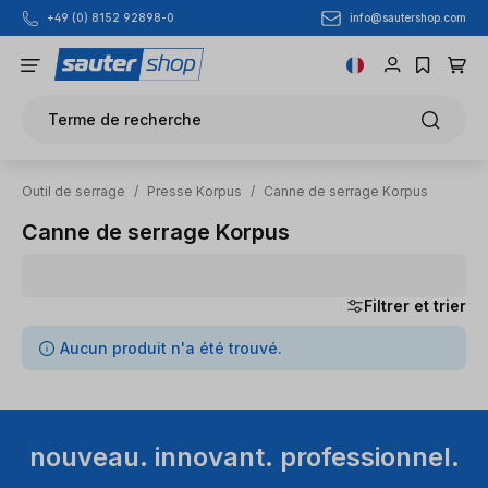
info@sautershop.com
+49 (0) 8152 92898-0
Passer au contenu principal
Terme de recherche
Outil de serrage
/
Presse Korpus
/
Canne de serrage Korpus
Canne de serrage Korpus
Filtrer et trier
0 articles trouvés
Aucun produit n'a été trouvé.
nouveau. innovant. professionnel.