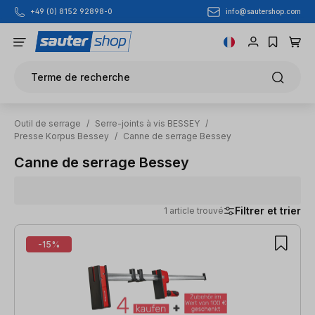
info@sautershop.com
+49 (0) 8152 92898-0
Passer au contenu principal
Terme de recherche
Outil de serrage
/
Serre-joints à vis BESSEY
/
Presse Korpus Bessey
/
Canne de serrage Bessey
Canne de serrage Bessey
Filtrer et trier
1 article trouvé
1 article trouvé
-15%