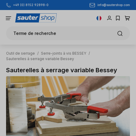
info@sautershop.com
+49 (0) 8152 92898-0
Passer au contenu principal
Terme de recherche
Outil de serrage
/
Serre-joints à vis BESSEY
/
Sauterelles à serrage variable Bessey
Sauterelles à serrage variable Bessey