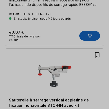
horizontale STC-HH avec kit d'accessoires | Pour
l'utilisation de dispositifs de serrage rapide BESSEY sur
des tables multifonctions. | Largeur de serrage 35 mm,
force de serrage 2500 N.
Réf. art. :
BE-STC-IHH25-T20
En stock, livraison sous 1-2 jours ouvrés
40,87 €
TTC, frais de livraison
en sus
Sauterelle à serrage vertical et platine de
fixation horizontale STC-HH avec kit