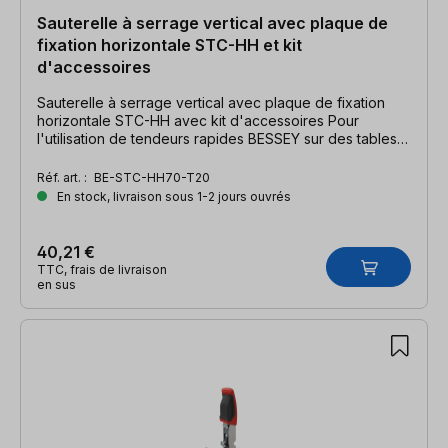
Sauterelle à serrage vertical avec plaque de
fixation horizontale STC-HH et kit
d'accessoires
Sauterelle à serrage vertical avec plaque de fixation
horizontale STC-HH avec kit d'accessoires Pour
l'utilisation de tendeurs rapides BESSEY sur des tables
multifonctions. Largeur de serrage 60 mm, force de
serrage 2500 N.
Réf. art. :
BE-STC-HH70-T20
En stock, livraison sous 1-2 jours ouvrés
40,21 €
TTC, frais de livraison
en sus