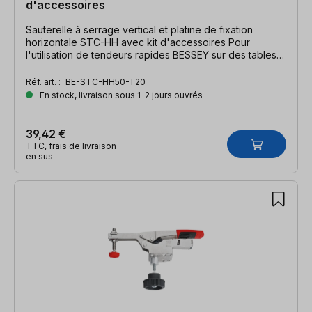
d'accessoires
Sauterelle à serrage vertical et platine de fixation
horizontale STC-HH avec kit d'accessoires Pour
l'utilisation de tendeurs rapides BESSEY sur des tables
multifonctions. Largeur de serrage 40 mm, force de
serrage 2500 N.
Réf. art. :
BE-STC-HH50-T20
En stock, livraison sous 1-2 jours ouvrés
39,42 €
TTC, frais de livraison
en sus