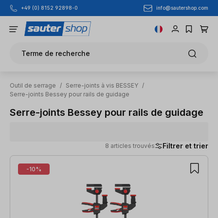
info@sautershop.com
+49 (0) 8152 92898-0
Passer au contenu principal
Terme de recherche
Outil de serrage
/
Serre-joints à vis BESSEY
/
Serre-joints Bessey pour rails de guidage
Serre-joints Bessey pour rails de guidage
Filtrer et trier
8 articles trouvés
8 articles trouvés
-10%