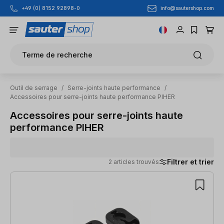
info@sautershop.com
+49 (0) 8152 92898-0
Passer au contenu principal
Terme de recherche
Outil de serrage
/
Serre-joints haute performance
/
Accessoires pour serre-joints haute performance PIHER
Accessoires pour serre-joints haute
performance PIHER
Filtrer et trier
2 articles trouvés
2 articles trouvés