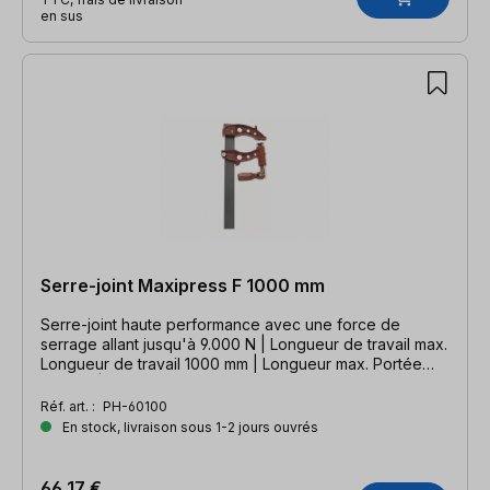
en sus
Serre-joint Maxipress F 1000 mm
Serre-joint haute performance avec une force de
serrage allant jusqu'à 9.000 N | Longueur de travail max.
Longueur de travail 1000 mm | Longueur max. Portée
120 mm | serre-joint extrêmement stable pour tous les
domaines d'application
Réf. art. :
PH-60100
En stock, livraison sous 1-2 jours ouvrés
66,17 €