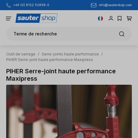
info@sautershop.com
+49 (0) 8152 92898-0
Passer au contenu principal
Terme de recherche
Outil de serrage
/
Serre-joints haute performance
/
PIHER Serre-joint haute performance Maxipress
PIHER Serre-joint haute performance
Maxipress