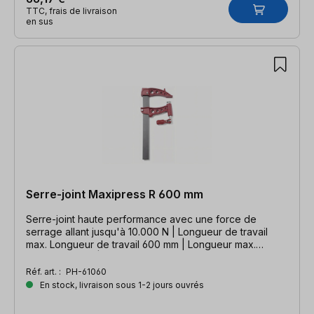
TTC, frais de livraison
en sus
Serre-joint Maxipress R 600 mm
Serre-joint haute performance avec une force de
serrage allant jusqu'à 10.000 N | Longueur de travail
max. Longueur de travail 600 mm | Longueur max.
Portée 160 mm | serre-joint extrêmement robuste pour
tous les domaines d'application
Réf. art. :
PH-61060
En stock, livraison sous 1-2 jours ouvrés