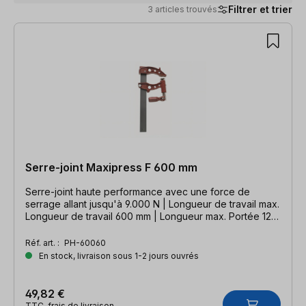
Filtrer et trier
3 articles trouvés
3 articles trouvés
Serre-joint Maxipress F 600 mm
Serre-joint haute performance avec une force de
serrage allant jusqu'à 9.000 N | Longueur de travail max.
Longueur de travail 600 mm | Longueur max. Portée 120
mm | serre-joint extrêmement robuste pour tous les
domaines d'application
Réf. art. :
PH-60060
En stock, livraison sous 1-2 jours ouvrés
49,82 €
TTC, frais de livraison