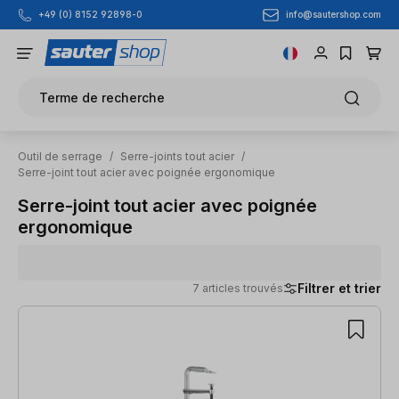
info@sautershop.com
+49 (0) 8152 92898-0
Passer au contenu principal
Terme de recherche
Outil de serrage
/
Serre-joints tout acier
/
Serre-joint tout acier avec poignée ergonomique
Serre-joint tout acier avec poignée
ergonomique
Filtrer et trier
7 articles trouvés
7 articles trouvés