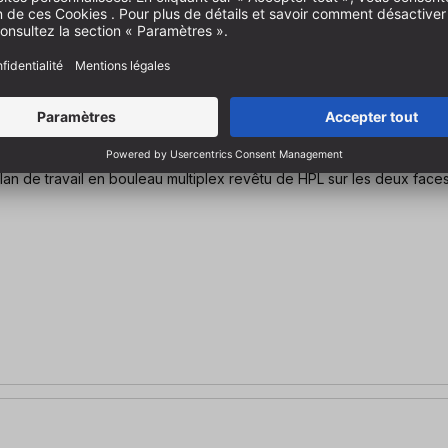
lateau pivotant à trame perforée HPL / multiplex Ø 20 mm Plan de travail en bouleau multiplex revê