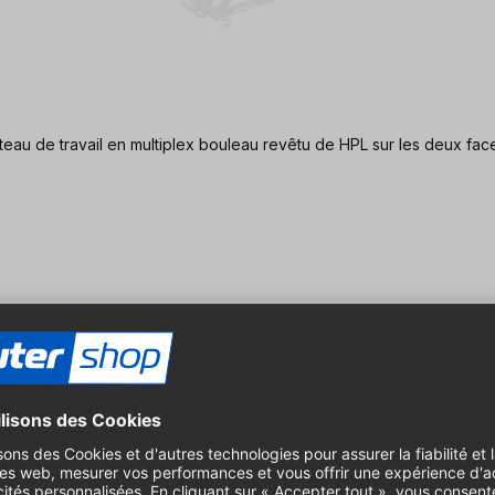
 de travail à trame perforée HPL / Multiplex Ø 20 mm plateau de travail en multiplex bouleau revêtu 