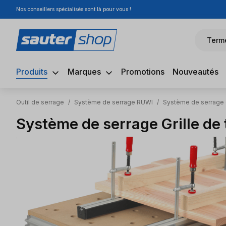
Nos conseillers spécialisés sont là pour vous !
sser au contenu principal
Passer à la recherche
Passer à la navigation principale
Term
Produits
Marques
Promotions
Nouveautés
Outil de serrage
/
Système de serrage RUWI
/
Système de serrage 
Système de serrage Grille d