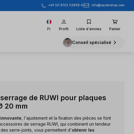
info@sautershop.com
+49 (0) 8152 92898-0
Fr
Profil
Liste d'envies
Panier
Conseil spécialisé
 serrage de RUWI pour plaques
 Ø 20 mm
 innovante
, l'ajustement et la fixation des pièces se font
 accessoires de serrage RUWI, qui combinent un tendeur
t des serre-joints, vous permettent d'
obtenir les