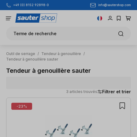
info@sautershop.com
+49 (0) 8152 92898-0
Passer au contenu principal
Terme de recherche
Outil de serrage
/
Tendeur à genouillère
/
Tendeur à genouillère sauter
Tendeur à genouillère sauter
Filtrer et trier
3 articles trouvés
3 articles trouvés
-23%