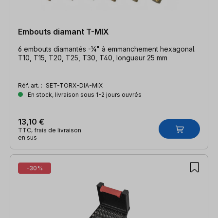
Embouts diamant T-MIX
6 embouts diamantés -¼" à emmanchement hexagonal.
T10, T15, T20, T25, T30, T40, longueur 25 mm
Réf. art. :
SET-TORX-DIA-MIX
En stock, livraison sous 1-2 jours ouvrés
13,10 €
TTC, frais de livraison
en sus
-30%