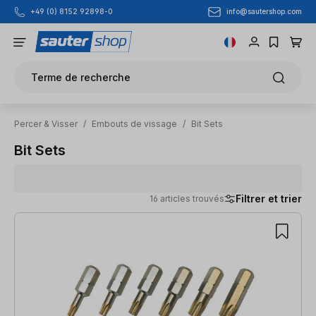
info@sautershop.com
+49 (0) 8152 92898-0
Passer au contenu principal
Terme de recherche
Percer & Visser
/
Embouts de vissage
/
Bit Sets
Bit Sets
Filtrer et trier
16 articles trouvés
16 articles trouvés