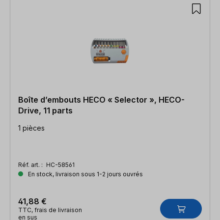
Boîte d’embouts HECO « Selector », HECO-
Drive, 11 parts
1 pièces
Réf. art. :
HC-58561
En stock, livraison sous 1-2 jours ouvrés
41,88 €
TTC, frais de livraison
en sus