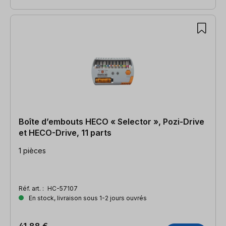
Boîte d’embouts HECO « Selector », Pozi-Drive
et HECO-Drive, 11 parts
1 pièces
Réf. art. :
HC-57107
En stock, livraison sous 1-2 jours ouvrés
41,88 €