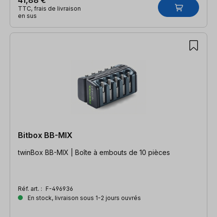
TTC, frais de livraison
en sus
Bitbox BB-MIX
twinBox BB-MIX | Boîte à embouts de 10 pièces
Réf. art. :
F-496936
En stock, livraison sous 1-2 jours ouvrés