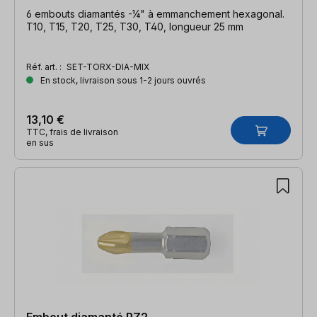
6 embouts diamantés -¼" à emmanchement hexagonal.
T10, T15, T20, T25, T30, T40, longueur 25 mm
Réf. art. :
SET-TORX-DIA-MIX
En stock, livraison sous 1-2 jours ouvrés
13,10 €
TTC, frais de livraison
en sus
Embout diamanté PZ2