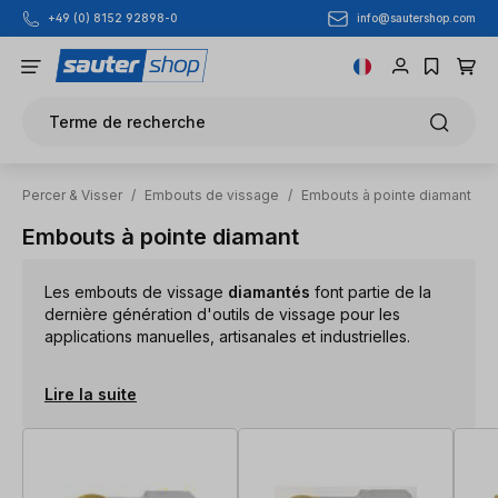
info@sautershop.com
+49 (0) 8152 92898-0
Passer au contenu principal
Terme de recherche
Percer & Visser
/
Embouts de vissage
/
Embouts à pointe diamant
Embouts à pointe diamant
Les embouts de vissage
diamantés
font partie de la
dernière génération d'outils de vissage pour les
applications manuelles, artisanales et industrielles.
Lire la suite