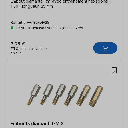
Embout diamanté -¼" avec entraînement hexagonal |
T30 | longueur: 25 mm
Réf. art. :
A-T30-DIA25
En stock, livraison sous 1-2 jours ouvrés
3,29 €
TTC, frais de livraison
en sus
Embouts diamant T-MIX