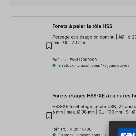
2 articles trouvés
Forets à peler la tôle HSS
Perçage et alésage en continu | AØ : 6-2
mm | GL : 70 mm
Réf. art. :
FA-369000200
En stock, livraison sous 1-2 jours ouvrés
Forets étagés HSS-XE à rainures h
HSS-XE foret étagé, affûté CBN, 2 trancha
6 mm | max. Ø 38 mm | GL : 100 mm | S : 
Réf. art. :
K-20-1470U
En stock, livraison sous 1-2 jours ouvrés