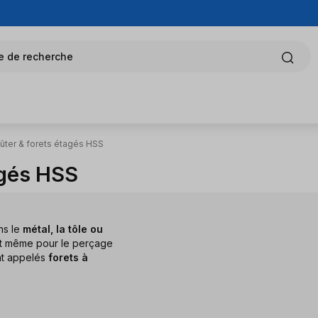
e de recherche
oûter & forets étagés HSS
agés HSS
ns le
métal, la tôle ou
nt même pour le perçage
ent appelés
forets à