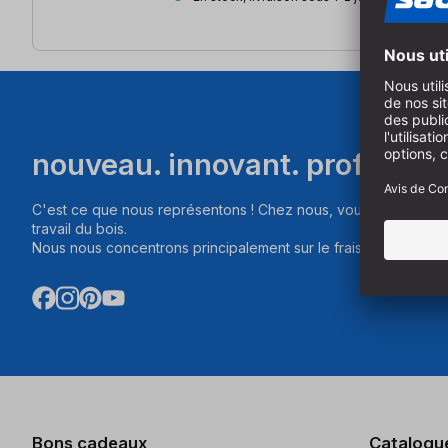
nouveau. innovant. professio
C'est ce que nous représentons ! Chez nous, vous trouverez d
travail du bois.
Nous nous concentrons principalement sur le fraisage, le sciag
Bons cadeaux
Catalogu