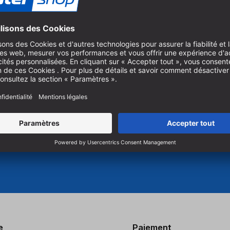
nnel.
Pour vous abonner à notre ne
es produits innovants pour le
produits, vous devez accepte
e et le perçage.
Gérer les paramètres des co
e
Paiement