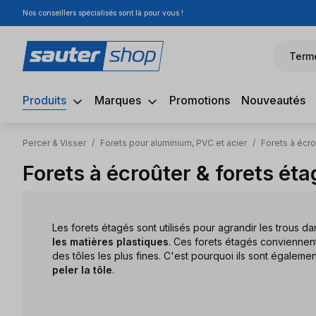
Nos conseillers spécialisés sont là pour vous !
sser au contenu principal
Passer à la recherche
Passer à la navigation principale
Term
Produits
Marques
Promotions
Nouveautés
Percer & Visser
/
Forets pour aluminium, PVC et acier
/
Forets à écr
Forets à écroûter & forets ét
Les forets étagés sont utilisés pour agrandir les trous da
les matières plastiques
. Ces forets étagés convienne
des tôles les plus fines. C'est pourquoi ils sont égalem
peler la tôle
.