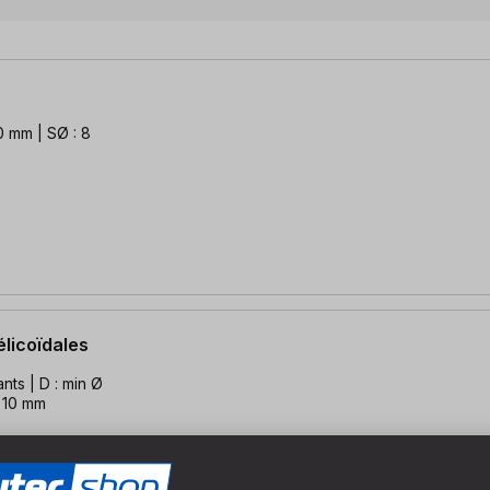
0 mm | SØ : 8
élicoïdales
nts | D : min Ø
Ø 10 mm