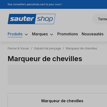
Nos conseillers spécialisés sont là pour vous !
sser au contenu principal
Passer à la recherche
Passer à la navigation principale
Term
Produits
Marques
Promotions
Nouveautés
Percer & Visser
/
Gabarit de perçage
/
Marqueur de chevilles
Marqueur de chevilles
4 articles trouvés
Marqueur de chevilles