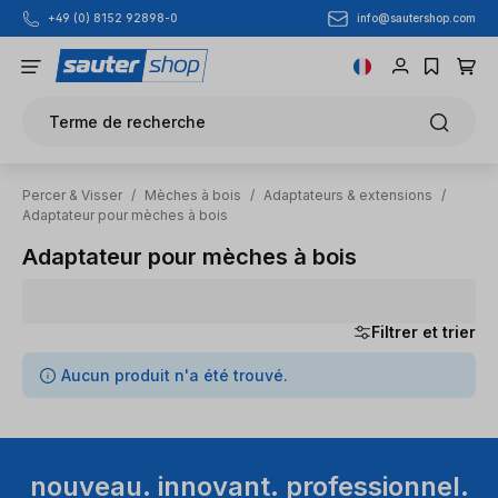
info@sautershop.com
+49 (0) 8152 92898-0
Passer au contenu principal
Terme de recherche
Percer & Visser
/
Mèches à bois
/
Adaptateurs & extensions
/
Adaptateur pour mèches à bois
Adaptateur pour mèches à bois
Filtrer et trier
0 articles trouvés
Aucun produit n'a été trouvé.
nouveau. innovant. professionnel.