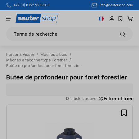
info@sautershop.com
+49 (0) 8152 92898-0
Passer au contenu principal
Terme de recherche
Percer & Visser
/
Mèches à bois
/
Mèches à façonner type Forstner
/
Butée de profondeur pour foret forestier
Butée de profondeur pour foret forestier
Filtrer et trier
13 articles trouvés
13 articles trouvés