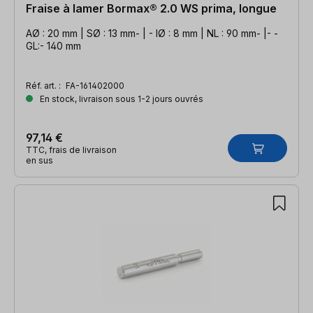
Fraise à lamer Bormax® 2.0 WS prima, longue
AØ : 20 mm | SØ : 13 mm- | - IØ : 8 mm | NL : 90 mm- |- -
GL:- 140 mm
Réf. art. :
FA-161402000
En stock, livraison sous 1-2 jours ouvrés
97,14 €
TTC, frais de livraison
en sus