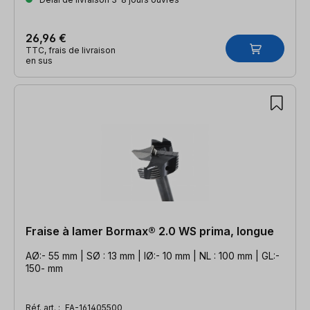
26,96 €
TTC, frais de livraison
en sus
Fraise à lamer Bormax® 2.0 WS prima, longue
AØ:- 55 mm | SØ : 13 mm | IØ:- 10 mm | NL : 100 mm | GL:-
150- mm
Réf. art. :
FA-161405500