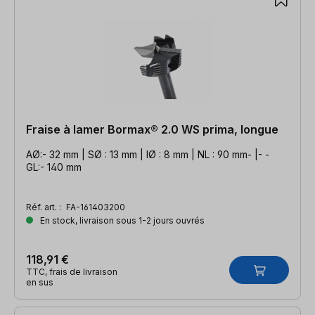
Fraise à lamer Bormax® 2.0 WS prima, longue
AØ:- 32 mm | SØ : 13 mm | IØ : 8 mm | NL : 90 mm- |- -
GL:- 140 mm
Réf. art. :
FA-161403200
En stock, livraison sous 1-2 jours ouvrés
118,91 €
TTC, frais de livraison
en sus