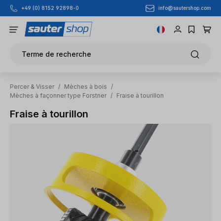
info@sautershop.com
+49 (0) 8152 92898-0
Passer au contenu principal
Terme de recherche
Percer & Visser
/
Mèches à bois
/
Mèches à façonner type Forstner
/
Fraise à tourillon
Fraise à tourillon