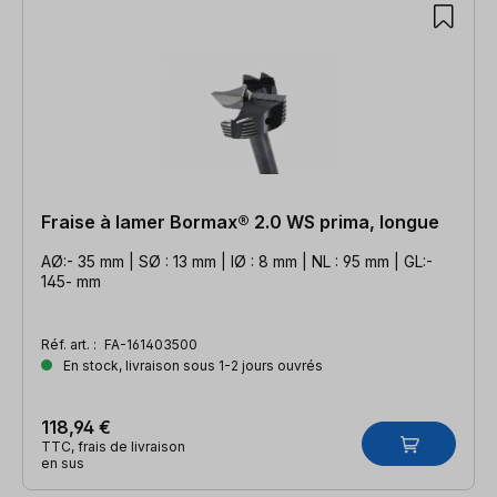
Fraise à lamer Bormax® 2.0 WS prima, longue
AØ:- 35 mm | SØ : 13 mm | IØ : 8 mm | NL : 95 mm | GL:-
145- mm
Réf. art. :
FA-161403500
En stock, livraison sous 1-2 jours ouvrés
118,94 €
TTC, frais de livraison
en sus