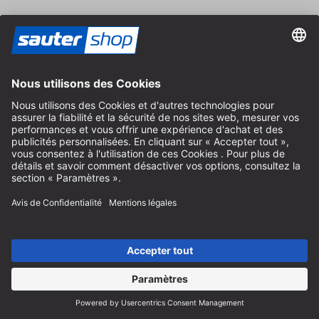
Adresse
Magasin / Boutique
Arzbergerstraße 4
82211 Herrsching
Allemagne
Itinéraire
Heures d'ouverture sur place
Du lundi au vendredi
8:30 - 12:30 & 14:00 - 16:30
Aide
Instructions recyclage des batteries
Informations sur l'emballage