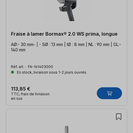
Fraise à lamer Bormax® 2.0 WS prima, longue
AØ:- 30 mm- | - SØ : 13 mm | IØ : 8 mm | NL : 90 mm | GL:-
140 mm
Réf. art. :
FA-161403000
En stock, livraison sous 1-2 jours ouvrés
113,85 €
TTC, frais de livraison
en sus