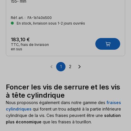
155- mm
Réf. art. :
FA-161406500
En stock, livraison sous 1-2 jours ouvrés
183,10 €
TTC, frais de livraison
en sus
1
2
Page
Page
Foncer les vis de serrure et les vis
à tête cylindrique
Nous proposons également dans notre gamme des
fraises
cylindriques
qui forent un trou adapté à la partie inférieure
cylindrique de la vis. Ces fraises peuvent être une
solution
plus économique
que les fraises à tourillon.