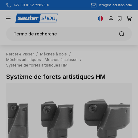
info@sautershop.com
+49 (0) 8152 92898-0
Passer au contenu principal
Terme de recherche
Percer & Visser
/
Mèches à bois
/
Mèches artistiques - Mèches à culasse
/
Système de forets artistiques HM
Système de forets artistiques HM