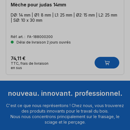
Mèche pour judas 14mm
DØ: 14 mm | Ø1: 8 mm | L1: 25 mm | Ø2: 15 mm | L2: 25 mm
| SØ: 10 x 30 mm
Réf. art. :
FA-188000200
Délai de livraison 2 jours ouvrés
74,11 €
TTC, frais de livraison
en sus
nouveau. innovant. professionnel.
C'est ce que nous représentons ! Chez nous, vous trouverez
des produits innovants pour le travail du bois.
Nous nous concentrons principalement sur le fraisage, le
sciage et le perçage.