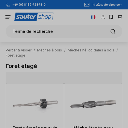
info@sautershop.com
+49 (0) 8152 92898-0
Passer au contenu principal
Terme de recherche
Percer & Visser
/
Mèches à bois
/
Mèches hélicoïdales à bois
/
Foret étagé
Foret étagé
Forets étagés pour vis
Mèche étagée pour