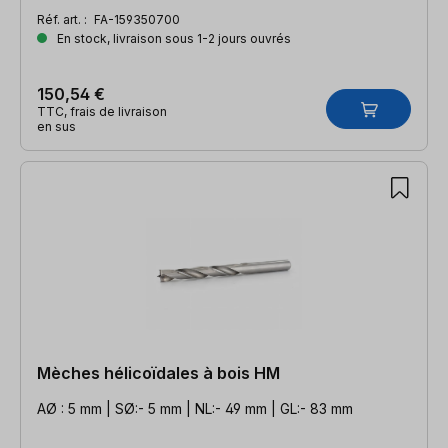
Réf. art. :
FA-159350700
En stock, livraison sous 1-2 jours ouvrés
150,54 €
TTC, frais de livraison
en sus
Mèches hélicoïdales à bois HM
AØ : 5 mm | SØ:- 5 mm | NL:- 49 mm | GL:- 83 mm