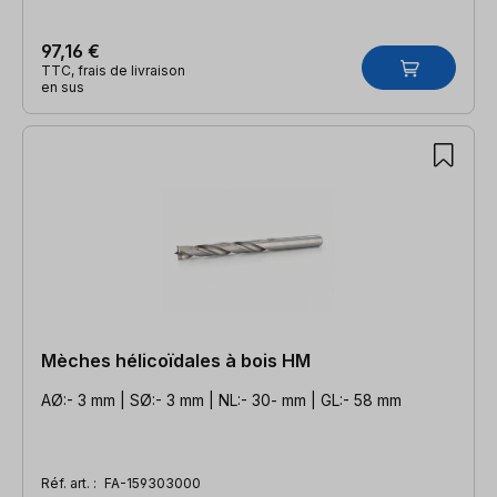
97,16 €
TTC, frais de livraison
en sus
Mèches hélicoïdales à bois HM
AØ:- 3 mm | SØ:- 3 mm | NL:- 30- mm | GL:- 58 mm
Réf. art. :
FA-159303000