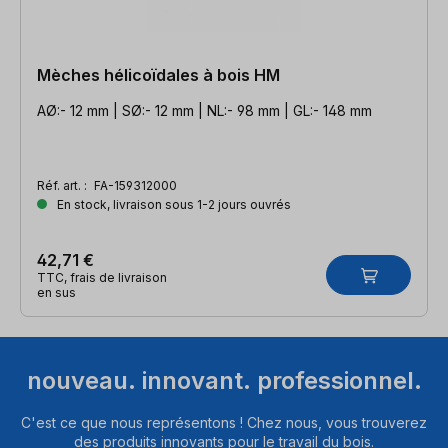
Mèches hélicoïdales à bois HM
AØ:- 12 mm | SØ:- 12 mm | NL:- 98 mm | GL:- 148 mm
Réf. art. :
FA-159312000
En stock, livraison sous 1-2 jours ouvrés
42,71 €
TTC, frais de livraison
en sus
nouveau. innovant. professionnel.
C'est ce que nous représentons ! Chez nous, vous trouverez
des produits innovants pour le travail du bois.