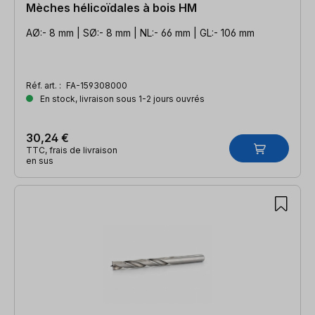
Mèches hélicoïdales à bois HM
AØ:- 8 mm | SØ:- 8 mm | NL:- 66 mm | GL:- 106 mm
Réf. art. :
FA-159308000
En stock, livraison sous 1-2 jours ouvrés
30,24 €
TTC, frais de livraison
en sus