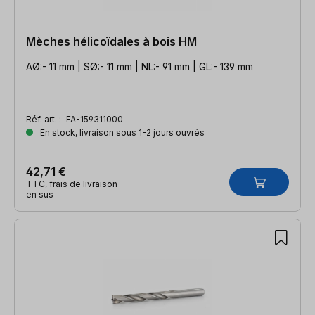
Mèches hélicoïdales à bois HM
AØ:- 11 mm | SØ:- 11 mm | NL:- 91 mm | GL:- 139 mm
Réf. art. :
FA-159311000
En stock, livraison sous 1-2 jours ouvrés
42,71 €
TTC, frais de livraison
en sus