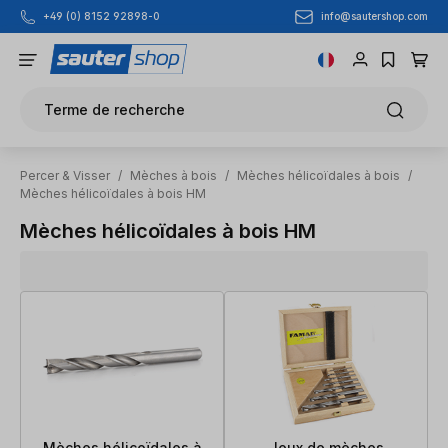
info@sautershop.com
+49 (0) 8152 92898-0
Passer au contenu principal
Terme de recherche
Percer & Visser
/
Mèches à bois
/
Mèches hélicoïdales à bois
/
Mèches hélicoïdales à bois HM
Mèches hélicoïdales à bois HM
Mèches hélicoïdales à
Jeux de mèches