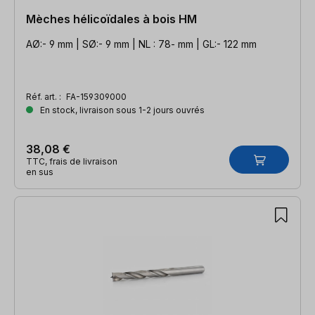
Mèches hélicoïdales à bois HM
AØ:- 9 mm | SØ:- 9 mm | NL : 78- mm | GL:- 122 mm
Réf. art. :
FA-159309000
En stock, livraison sous 1-2 jours ouvrés
38,08 €
TTC, frais de livraison
en sus