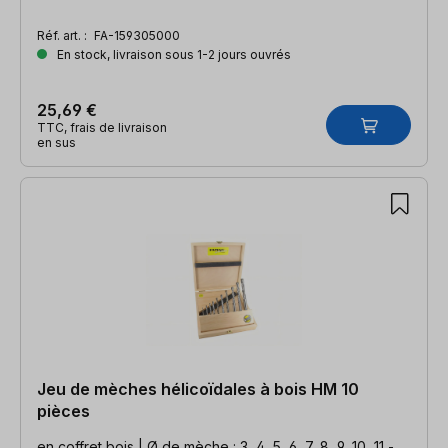
Réf. art. :
FA-159305000
En stock, livraison sous 1-2 jours ouvrés
25,69 €
TTC, frais de livraison
en sus
Jeu de mèches hélicoïdales à bois HM 10
pièces
en coffret bois | Ø de mèche : 3, 4, 5, 6, 7, 8, 9, 10, 11,-