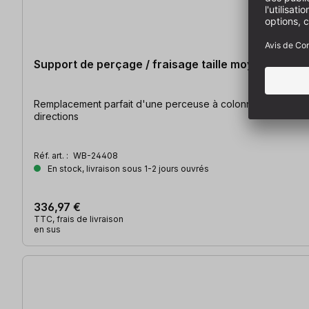
Support de perçage / fraisage taille moyenne avec 
Remplacement parfait d'une perceuse à colonne Logement de 43mm ; Colonne en acier : 500 mm ; Bras d'extension : 500mm ; Table ronde : Ø 180 mm, pivotant à 360° dans toutes les
directions
Réf. art. :
WB-24408
En stock, livraison sous 1-2 jours ouvrés
336,97 €
TTC, frais de livraison
en sus