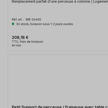
Remplacement parfait d'une perceuse à colonne | Logement
Réf. art. :
WB-24400
En stock, livraison sous 1-2 jours ouvrés
208,18 €
TTC, frais de livraison
en sus
Petit Support de perceuse / fraiseuse avec table c