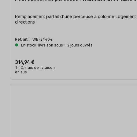
Remplacement parfait d'une perceuse à colonne Logement de 43 mm ; colonne en acier : 500 mm ; bras d'extension : 350 mm ; table ronde : Ø 180 mm pivotant à 360° dans toutes les
directions
Réf. art. :
WB-24404
En stock, livraison sous 1-2 jours ouvrés
314,94 €
TTC, frais de livraison
en sus