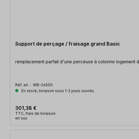
Support de perçage / fraisage grand Basic
remplacement parfa
Réf. art. :
WB-24500
En stock, livraison sous 1-2 jours ouvrés
301,38 €
TTC, frais de livraison
en sus