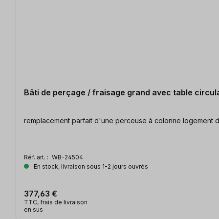
Bâti de perçage / fraisage grand avec table circul
remplacement parfait d'une perceuse à colonne logement de 
Réf. art. :
WB-24504
En stock, livraison sous 1-2 jours ouvrés
377,63 €
TTC, frais de livraison
en sus