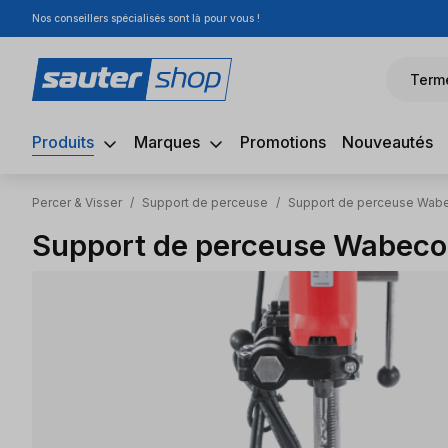
Nos conseillers spécialisés sont là pour vous !
sser au contenu principal
Passer à la recherche
Passer à la navigation principale
Term
Produits
Marques
Promotions
Nouveautés
Percer & Visser
/
Support de perceuse
/
Support de perceuse Wab
Support de perceuse Wabeco