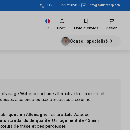
info@sautershop.com
+49 (0) 8152 92898-0
Fr
Profil
Liste d'envies
Panier
Conseil spécialisé
/fraisage Wabeco sont une alternative très robuste et
rceuses à colonne ou aux perceuses à colonne.
fabriqués en Allemagne
, les produits Wabeco
auts standards de qualité
. Un
logement de 43 mm
teurs de fraise et des perceuses.