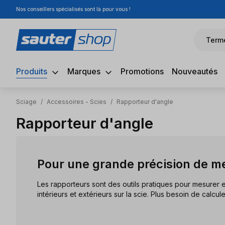
Nos conseillers spécialisés sont là pour vous !
sser au contenu principal
Passer à la recherche
Passer à la navigation principale
Term
Produits
Marques
Promotions
Nouveautés
Sciage
/
Accessoires - Scies
/
Rapporteur d'angle
Rapporteur d'angle
Pour une grande précision de m
Les rapporteurs sont des outils pratiques pour mesurer e
intérieurs et extérieurs sur la scie. Plus besoin de calcule