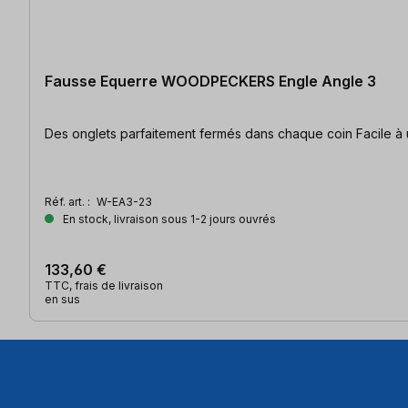
Fausse Equerre WOODPECKERS Engle Angle 3
Des onglets pa
Réf. art. :
W-EA3-23
En stock, livraison sous 1-2 jours ouvrés
133,60 €
TTC, frais de livraison
en sus