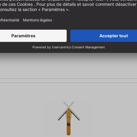
 utiliser | Coupe en deux des angles | Coupes en bout parfaites