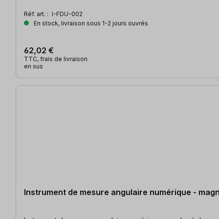
Réf. art. :
I-FDU-002
En stock, livraison sous 1-2 jours ouvrés
62,02 €
TTC, frais de livraison
en sus
Instrument de mesure angulaire numérique - mag