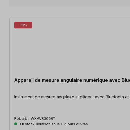
6 articles trouvés
-11%
Appareil de mesure angulaire numérique avec B
Instrument de mesure angulaire intelligent avec Bluetooth et 
Réf. art. :
WX-WR300BT
En stock, livraison sous 1-2 jours ouvrés