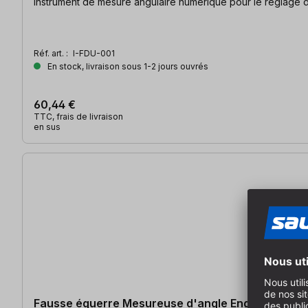
Instrument de mesure angulaire numérique pour le réglage de
Réf. art. :
I-FDU-001
En stock, livraison sous 1-2 jours ouvrés
60,44 €
TTC, frais de livraison
en sus
Fausse équerre Mesureuse d'angle Engle Angle