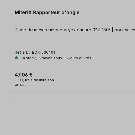
MiteriX Rapporteur d'angle
Plage de mesure intérieure/extérieure 0° à 180° | pour scies c
Réf. art. :
BOR-530401
En stock, livraison sous 1-2 jours ouvrés
47,06 €
TTC, frais de livraison
en sus