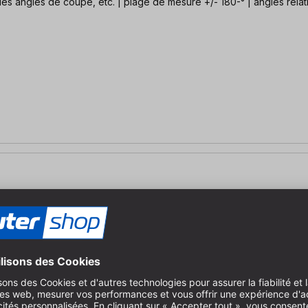
s angles de coupe, etc. | plage de mesure +/- 180-° | angles relati
 6" WOODPECKERS