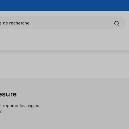
e de recherche
esure
t reporter les angles
r.