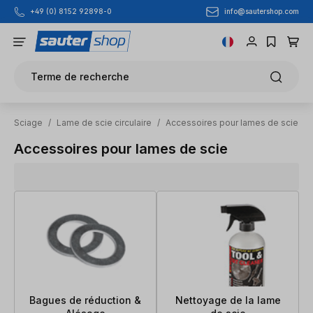
info@sautershop.com
+49 (0) 8152 92898-0
Passer au contenu principal
Terme de recherche
Sciage
/
Lame de scie circulaire
/
Accessoires pour lames de scie
Accessoires pour lames de scie
Bagues de réduction &
Nettoyage de la lame