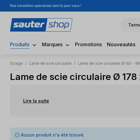
Nos conseillers spécialisés sont là pour vous !
sser au contenu principal
Passer à la recherche
Passer à la navigation principale
Term
Produits
Marques
Promotions
Nouveautés
Sciage
/
Lame de scie circulaire
/
Lame de scie circulaire Ø 165 - 18
Lame de scie circulaire Ø 17
Lire la suite
0 articles trouvés
Aucun produit n'a été trouvé.