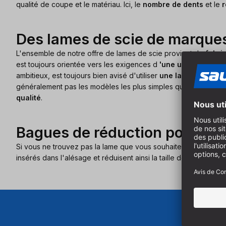
qualité de coupe et le matériau. Ici, le
nombre de dents
et le
r
Des lames de scie de marques
L'ensemble de notre offre de lames de scie provient de
fabri
est toujours orientée vers les exigences d
'une utilisation pr
ambitieux, est toujours bien avisé d'utiliser
une lame de scie c
généralement pas les modèles les plus simples que l'on trouve
qualité
.
Bagues de réduction pour vot
Si vous ne trouvez pas la lame que vous souhaitez dans votre s
insérés dans l'alésage et réduisent ainsi la taille de l'alésage d