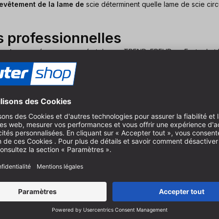
evêtement de la lame de
scie déterminent quelle lame de scie circu
 professionnelles
cants européens renommés
tels que TREND, FREUD ou Festool et 
ofessionnelle
par la menuiserie ou l'industrie de transformation du b
irculaire de haute qualité
. Cela garantit la sécurité du travail et
 dans les grandes surfaces. Faites confiance à notre connaissance 
re lame de scie
élection de tailles, une
bague de réduction
peut être une solution
e la lame de scie.