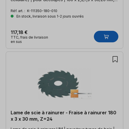
Z=8 FZ
Réf. art. :
K-111350-180-010
En stock, livraison sous 1-2 jours ouvrés
117,18 €
TTC, frais de livraison
en sus
Lame de scie à rainurer - Fraise à rainurer 180
x 3 x 30 mm, Z=24