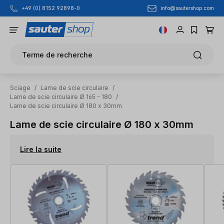
info@sautershop.com
+49 (0) 8152 92898-0
Passer au contenu principal
Terme de recherche
Sciage
/
Lame de scie circulaire
/
Lame de scie circulaire Ø 165 - 180
/
Lame de scie circulaire Ø 180 x 30mm
Lame de scie circulaire Ø 180 x 30mm
Lire la suite