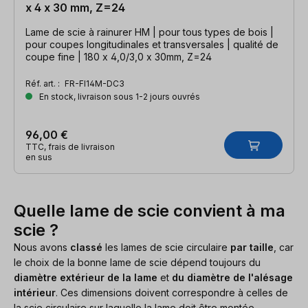
x 4 x 30 mm, Z=24
Lame de scie à rainurer HM | pour tous types de bois |
pour coupes longitudinales et transversales | qualité de
coupe fine | 180 x 4,0/3,0 x 30mm, Z=24
Réf. art. :
FR-FI14M-DC3
En stock, livraison sous 1-2 jours ouvrés
96,00 €
TTC, frais de livraison
en sus
Quelle lame de scie convient à ma
scie ?
Nous avons
classé
les lames de scie circulaire
par taille
, car
le choix de la bonne lame de scie dépend toujours du
diamètre extérieur de la lame
et
du diamètre de l'alésage
intérieur
. Ces dimensions doivent correspondre à celles de
la scie circulaire sur laquelle la lame doit être montée.