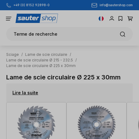
info@sautershop.com
+49 (0) 8152 92898-0
Passer au contenu principal
Terme de recherche
Sciage
/
Lame de scie circulaire
/
Lame de scie circulaire Ø 215 - 232.5
/
Lame de scie circulaire Ø 225 x 30mm
Lame de scie circulaire Ø 225 x 30mm
Lire la suite