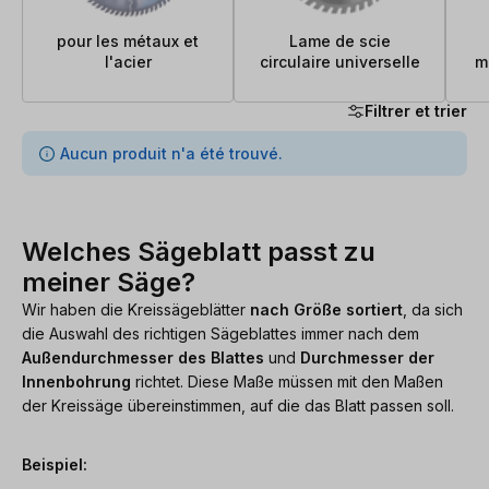
pour les métaux et
Lame de scie
l'acier
circulaire universelle
m
Filtrer et trier
0 articles trouvés
Aucun produit n'a été trouvé.
Welches Sägeblatt passt zu
meiner Säge?
Wir haben die Kreissägeblätter
nach Größe sortiert
, da sich
die Auswahl des richtigen Sägeblattes immer nach dem
Außendurchmesser des Blattes
und
Durchmesser der
Innenbohrung
richtet. Diese Maße müssen mit den Maßen
der Kreissäge übereinstimmen, auf die das Blatt passen soll.
Beispiel: