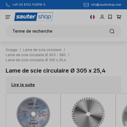
info@sautershop.com
+49 (0) 8152 92898-0
Passer au contenu principal
Terme de recherche
Sciage
/
Lame de scie circulaire
/
Lame de scie circulaire Ø 303 - 380
/
Lame de scie circulaire Ø 305 x 25,4
Lame de scie circulaire Ø 305 x 25,4
Lire la suite