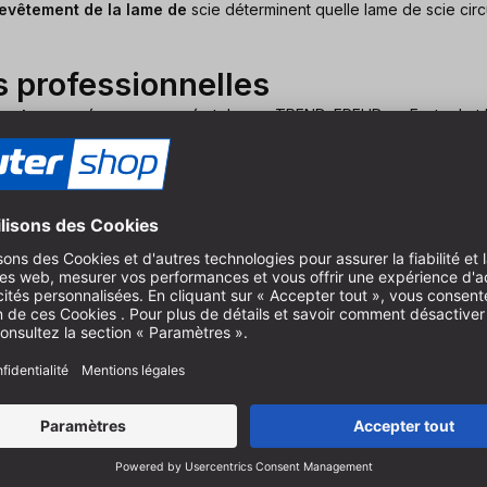
evêtement de la lame de
scie déterminent quelle lame de scie circu
 professionnelles
cants européens renommés
tels que TREND, FREUD ou Festool et 
ofessionnelle
par la menuiserie ou l'industrie de transformation du b
irculaire de haute qualité
. Cela garantit la sécurité du travail et
 dans les grandes surfaces. Faites confiance à notre connaissance 
re lame de scie
élection de tailles, une
bague de réduction
peut être une solution
e la lame de scie.