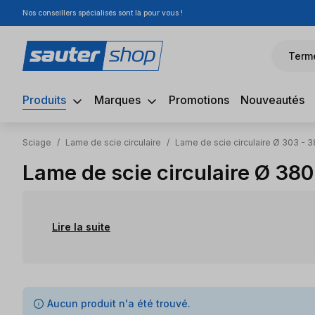
Nos conseillers spécialisés sont là pour vous !
sser au contenu principal
Passer à la recherche
Passer à la navigation principale
Term
Produits
Marques
Promotions
Nouveautés
Sciage
/
Lame de scie circulaire
/
Lame de scie circulaire Ø 303 - 
Lame de scie circulaire Ø 38
Lire la suite
0 articles trouvés
Aucun produit n'a été trouvé.