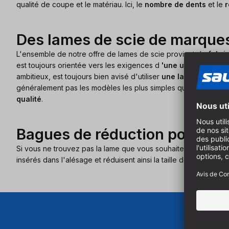
qualité de coupe et le matériau. Ici, le
nombre de dents
et le
r
Des lames de scie de marques
L'ensemble de notre offre de lames de scie provient de
fabri
est toujours orientée vers les exigences d
'une utilisation pr
ambitieux, est toujours bien avisé d'utiliser
une lame de scie c
généralement pas les modèles les plus simples que l'on trouve
qualité
.
Bagues de réduction pour vot
Si vous ne trouvez pas la lame que vous souhaitez dans votre s
insérés dans l'alésage et réduisent ainsi la taille de l'alésage d