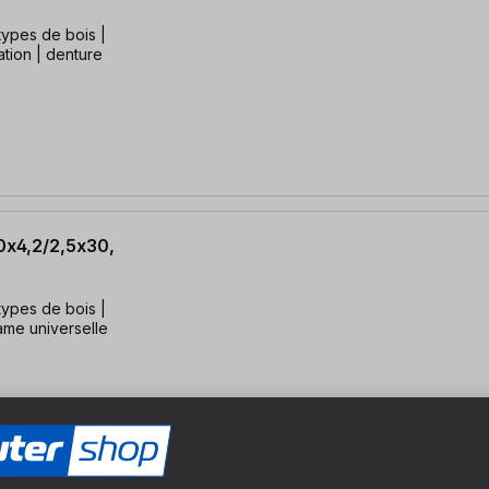
types de bois |
tion | denture
0x4,2/2,5x30,
types de bois |
lame universelle