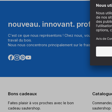
nouveau. innovant. professio
C'est ce que nous représentons ! Chez nous, vous trouverez d
travail du bois.
Nous nous concentrons principalement sur le fraisage, le sciag
Bons cadeaux
Catalogu
Faites plaisir à vos proches avec le bon
Commandez 
cadeau sautershop.
sautershop 