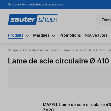
Nos conseillers spécialisés sont là pour vous !
sser au contenu principal
Passer à la recherche
Passer à la navigation principale
Term
Produits
Marques
Promotions
Nouveautés
Sciage
/
Lame de scie circulaire
/
Lame de scie circulaire Ø 400 - 6
Lame de scie circulaire Ø 41
2 articles trouvés
MAFELL Lame de scie circulaire 41
Z=20