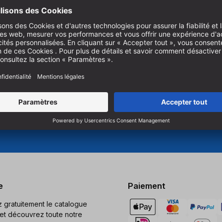
nnel.
Pour vous abonner à notre ne
es produits innovants pour le
produits, vous devez accepte
e et le perçage.
Gérer les paramètres des co
e
Paiement
gratuitement le catalogue
et découvrez toute notre