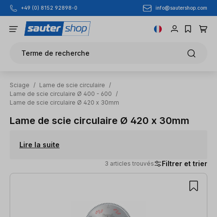
info@sautershop.com
+49 (0) 8152 92898-0
Passer au contenu principal
Terme de recherche
Sciage
/
Lame de scie circulaire
/
Lame de scie circulaire Ø 400 - 600
/
Lame de scie circulaire Ø 420 x 30mm
Lame de scie circulaire Ø 420 x 30mm
Lire la suite
Filtrer et trier
3 articles trouvés
3 articles trouvés