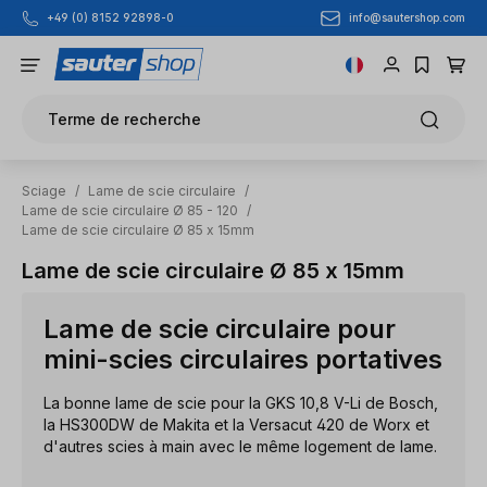
info@sautershop.com
+49 (0) 8152 92898-0
Passer au contenu principal
Terme de recherche
Sciage
/
Lame de scie circulaire
/
Lame de scie circulaire Ø 85 - 120
/
Lame de scie circulaire Ø 85 x 15mm
Lame de scie circulaire Ø 85 x 15mm
Lame de scie circulaire pour
mini-scies circulaires portatives
La bonne lame de scie pour la GKS 10,8 V-Li de Bosch,
la HS300DW de Makita et la Versacut 420 de Worx et
d'autres scies à main avec le même logement de lame.