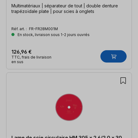
Multimatériaux | séparateur de tout | double denture
trapézoïdale plate | pour scies à onglets
Réf. art. :
FR-FR28M001M
En stock, livraison sous 1-2 jours ouvrés
126,96 €
TTC, frais de livraison
en sus
Lame de scie circulaire HM 305 x 2.6/2.0 x 30