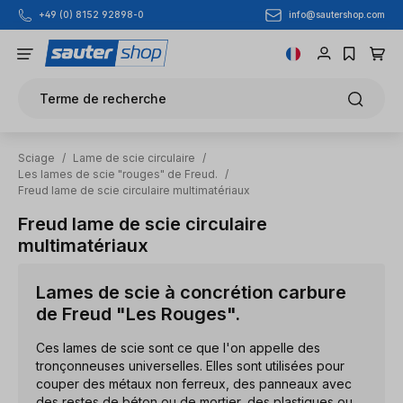
info@sautershop.com
+49 (0) 8152 92898-0
Passer au contenu principal
Terme de recherche
Sciage
/
Lame de scie circulaire
/
Les lames de scie "rouges" de Freud.
/
Freud lame de scie circulaire multimatériaux
Freud lame de scie circulaire
multimatériaux
Lames de scie à concrétion carbure
de Freud "Les Rouges".
Ces lames de scie sont ce que l'on appelle des
tronçonneuses universelles. Elles sont utilisées pour
couper des métaux non ferreux, des panneaux avec
des restes de béton ou de mortier, des plastiques ou