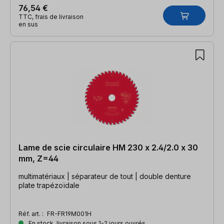
76,54 €
TTC, frais de livraison
en sus
Lame de scie circulaire HM 230 x 2.4/2.0 x 30
mm, Z=44
multimatériaux | séparateur de tout | double denture
plate trapézoïdale
Réf. art. :
FR-FR19M001H
En stock, livraison sous 1-2 jours ouvrés