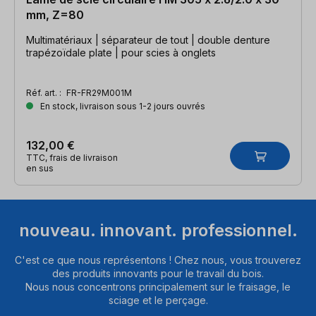
mm, Z=80
Multimatériaux | séparateur de tout | double denture
trapézoïdale plate | pour scies à onglets
Réf. art. :
FR-FR29M001M
En stock, livraison sous 1-2 jours ouvrés
132,00 €
TTC, frais de livraison
en sus
nouveau. innovant. professionnel.
C'est ce que nous représentons ! Chez nous, vous trouverez
des produits innovants pour le travail du bois.
Nous nous concentrons principalement sur le fraisage, le
sciage et le perçage.