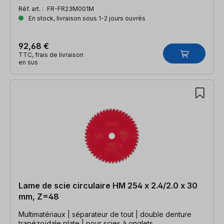
Réf. art. :
FR-FR23M001M
En stock, livraison sous 1-2 jours ouvrés
92,68 €
TTC, frais de livraison
en sus
Lame de scie circulaire HM 254 x 2.4/2.0 x 30
mm, Z=48
Multimatériaux | séparateur de tout | double denture
trapézoïdale plate | pour scies à onglets