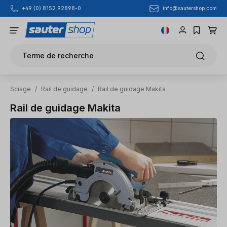
info@sautershop.com
+49 (0) 8152 92898-0
Passer au contenu principal
Terme de recherche
Sciage
/
Rail de guidage
/
Rail de guidage Makita
Rail de guidage Makita