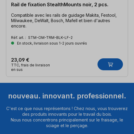
Rail de fixation StealthMounts noir, 2 pcs.
Compatible avec les rails de guidage Makita, Festool,
Milwaukee, DeWalt, Bosch, Mafell et bien d'autres
encore.
Réf. art. :
STM-OM-TRM-BLK-LF-2
En stock, livraison sous 1-2 jours ouvrés
23,09 €
TTC, frais de livraison
en sus
nouveau. innovant. professionnel.
C'est ce que nous représentons ! Chez nous, vous trouverez
des produits innovants pour le travail du bois.
Nous nous concentrons principalement sur le fraisage, le
sciage et le perçage.