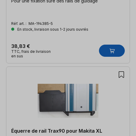
Pour une fixation sûre des rails de guidage
Réf. art. :
MA-194385-5
En stock, livraison sous 1-2 jours ouvrés
38,83 €
TTC, frais de livraison
en sus
Équerre de rail Trax90 pour Makita XL