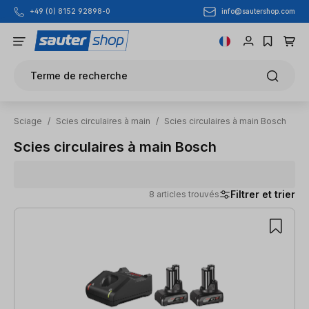
info@sautershop.com
+49 (0) 8152 92898-0
Passer au contenu principal
Terme de recherche
Sciage
/
Scies circulaires à main
/
Scies circulaires à main Bosch
Scies circulaires à main Bosch
Filtrer et trier
8 articles trouvés
8 articles trouvés