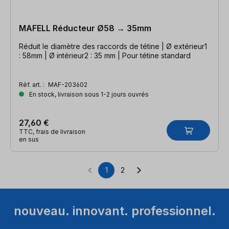
MAFELL Réducteur Ø58 → 35mm
Réduit le diamètre des raccords de tétine | Ø extérieur1
: 58mm | Ø intérieur2 : 35 mm | Pour tétine standard
Réf. art. :
MAF-203602
En stock, livraison sous 1-2 jours ouvrés
27,60 €
TTC, frais de livraison
en sus
1
2
Page
Page
nouveau. innovant. professionnel.