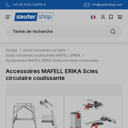
info@sautershop.com
+49 (0) 8152 92898-0
Passer au contenu principal
Terme de recherche
Sciage
/
Scies circulaires sur table
/
Scies circulaires coulissantes MAFELL ERIKA
/
Accessoires MAFELL ERIKA Scies circulaire coulissante
Accessoires MAFELL ERIKA Scies
circulaire coulissante