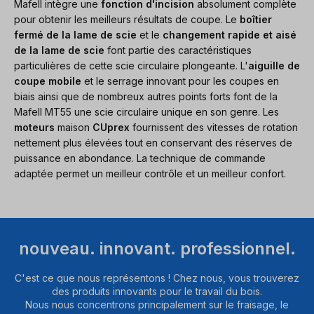
Mafell intègre une
fonction d'incision
absolument complète
pour obtenir les meilleurs résultats de coupe. Le
boîtier
fermé de la lame de scie
et le
changement rapide et aisé
de la lame de scie
font partie des caractéristiques
particulières de cette scie circulaire plongeante. L'
aiguille de
coupe mobile
et le serrage innovant pour les coupes en
biais ainsi que de nombreux autres points forts font de la
Mafell MT55 une scie circulaire unique en son genre. Les
moteurs
maison
CUprex
fournissent des vitesses de rotation
nettement plus élevées tout en conservant des réserves de
puissance en abondance. La technique de commande
adaptée permet un meilleur contrôle et un meilleur confort.
nouveau. innovant. professionnel.
C'est ce que nous représentons ! Chez nous, vous trouverez
des produits innovants pour le travail du bois.
Nous nous concentrons principalement sur le fraisage, le