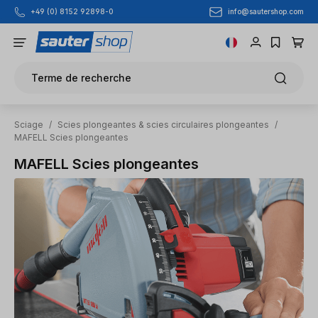
info@sautershop.com
+49 (0) 8152 92898-0
Passer au contenu principal
Terme de recherche
Sciage
/
Scies plongeantes & scies circulaires plongeantes
/
MAFELL Scies plongeantes
MAFELL Scies plongeantes