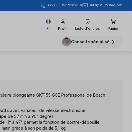
info@sautershop.com
+49 (0) 8152 92898-0
Fr
Profil
Liste d'envies
Panier
Conseil spécialisé
rculaire plongeante GKT 55 GCE Professional de Bosch :
atts
avec variateur de vitesse électronique
upe
de 57 mm à 90° degrés
de -1° à 47° permet la fonction de contre-dépouille.
n main grâce à son poids de 5,1 kg.