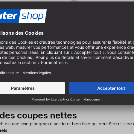
al Bosch
r de 1.400 watts | L-Boxx | rail de guidage FSN1400
 des coupes nettes
est une scie plongeante solide et bien finie qui peut être utilisée
nels
.