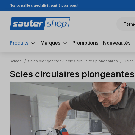
Nos conseillers spécialisés sont là pour vous !
sser au contenu principal
Passer à la recherche
Passer à la navigation principale
Term
Produits
Marques
Promotions
Nouveautés
Sciage
/
Scies plongeantes & scies circulaires plongeantes
/
Scies
Scies circulaires plongeant