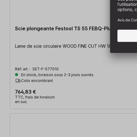
Scie plongeante Festool TS 55 FEBQ-Plus-FS
Lame de scie circulaire WOOD FINE CUT HW 160x1,8x20 WD42 |
Réf. art. :
SET-F-577010
En stock, livraison sous 2-3 jours ouvrés
Colis encombrant
764,83 €
TTC, frais de livraison
en sus