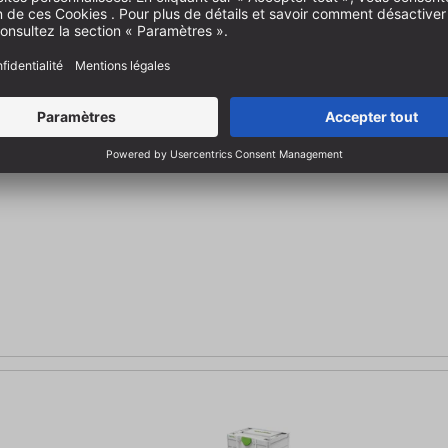
 pare-éclats | lucarne de visée | clé six pans creux taille SW 5 