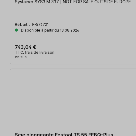
Systainer SYS3 M 337 | NOT FOR SALE OUTSIDE EUROPE
Réf. art. :
F-576721
Disponible à partir du 13.08.2026
743,04 €
TTC, frais de livraison
en sus
Scie plongeante Festool TS 55 FEBQ-Plus