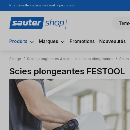
Nos conseillers spécialisés sont là pour vous !
sser au contenu principal
Passer à la recherche
Passer à la navigation principale
Term
Produits
Marques
Promotions
Nouveautés
Sciage
/
Scies plongeantes & scies circulaires plongeantes
/
Scies
Scies plongeantes FESTOOL