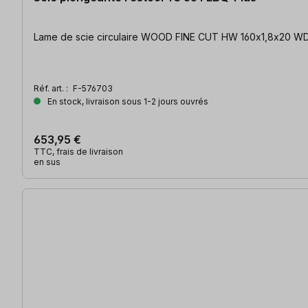
Lame de scie circulaire WOOD FINE CUT HW 160x1,8x20 WD42 
Réf. art. :
F-576703
En stock, livraison sous 1-2 jours ouvrés
653,95 €
TTC, frais de livraison
en sus