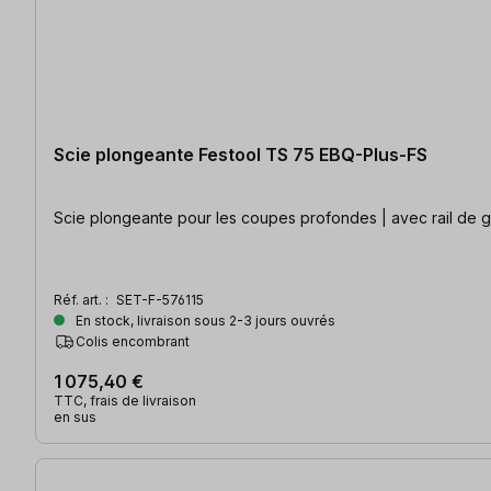
Scie plongeante Festool TS 75 EBQ-Plus-FS
Scie plongeante pour les coupes profondes | avec rail de 
Réf. art. :
SET-F-576115
En stock, livraison sous 2-3 jours ouvrés
Colis encombrant
1 075,40 €
TTC, frais de livraison
en sus