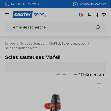
info@sautershop.com
+49 (0) 8152 92898-0
Passer au contenu principal
Terme de recherche
Sciage
/
Scies sauteuses
/
MAFELL Scies sauteuses
/
Scies sauteuses Mafell
Scies sauteuses Mafell
Filtrer et trier
3 articles trouvés
3 articles trouvés