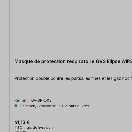
Masque de protection respiratoire GVS Elipse A1P3 
Réf. art. :
GV-SPR503
En stock, livraison sous 1-2 jours ouvrés
41,13 €
TTC, frais de livraison
en sus