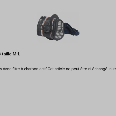
taille M-L
Protection double contre les particules fines et les gaz nocifs Avec filtre à charbon acti