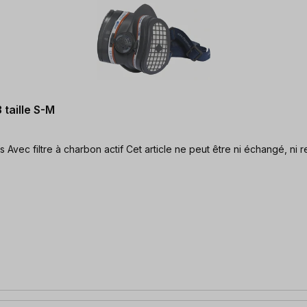
 taille S-M
Protection double contre les particules fines et les gaz nocifs Avec filtre à charbon acti