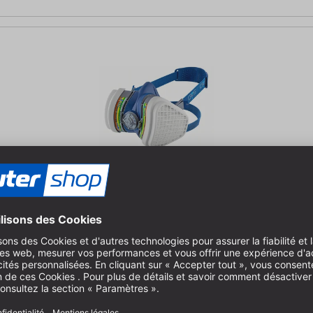
1P3 taille S-M
Protection double contre les particules fines et les gaz nocifs Avec filtre à charbon acti