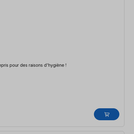
f Cet article ne peut être ni échangé, ni repris pour des raisons d'hygiène !