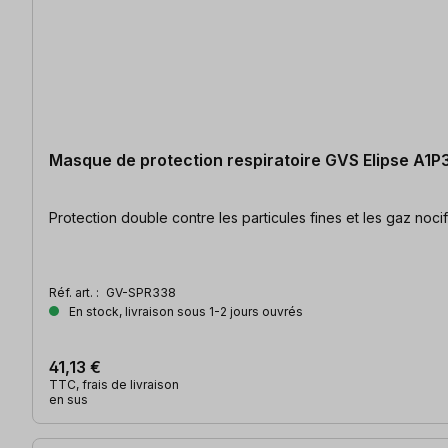
Masque de protection respiratoire GVS Elipse A1P3
Réf. art. :
GV-SPR338
En stock, livraison sous 1-2 jours ouvrés
41,13 €
TTC, frais de livraison
en sus