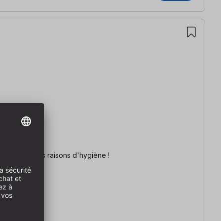
f Cet article ne peut être ni échangé, ni repris pour des raisons d'hygiène !