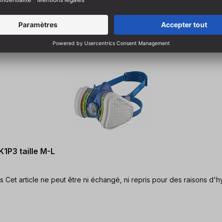
1P3 taille M-L
Protection double contre les particules fines et les gaz nocifs Cet article ne peut être ni échangé, ni repris pour des rais