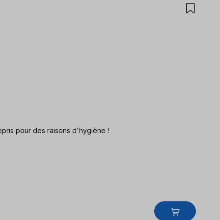
f Cet article ne peut être ni échangé, ni repris pour des raisons d'hygiène !