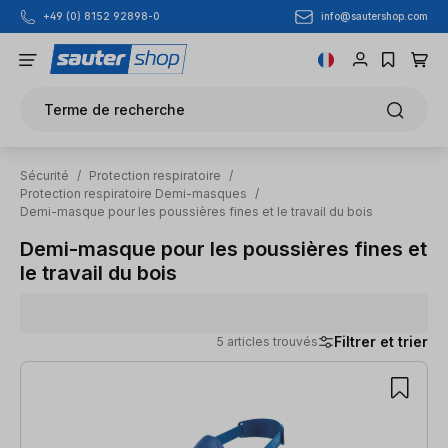
info@sautershop.com
+49 (0) 8152 92898-0
Passer au contenu principal
Terme de recherche
Sécurité
/
Protection respiratoire
/
Protection respiratoire Demi-masques
/
Demi-masque pour les poussières fines et le travail du bois
Demi-masque pour les poussières fines et
le travail du bois
Filtrer et trier
5 articles trouvés
5 articles trouvés