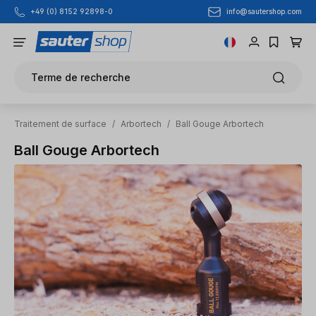
info@sautershop.com
+49 (0) 8152 92898-0
Passer au contenu principal
Terme de recherche
Traitement de surface
/
Arbortech
/
Ball Gouge Arbortech
Ball Gouge Arbortech