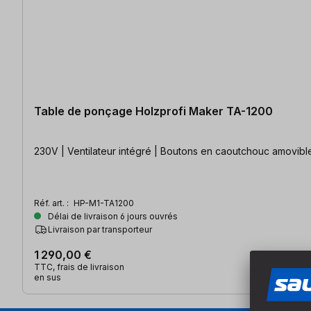
Table de ponçage Holzprofi Maker TA-1200
230V | Ventilateur intégré | Boutons en caoutchouc amovibl
Réf. art. :
HP-M1-TA1200
Délai de livraison 6 jours ouvrés
Livraison par transporteur
1 290,00 €
TTC, frais de livraison
en sus