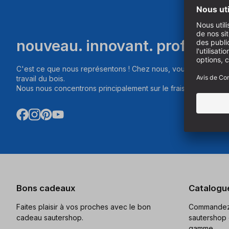
nouveau. innovant. professio
C'est ce que nous représentons ! Chez nous, vous trouverez d
travail du bois.
Nous nous concentrons principalement sur le fraisage, le sciag
Bons cadeaux
Catalogu
Faites plaisir à vos proches avec le bon
Commandez 
cadeau sautershop.
sautershop 
gamme.