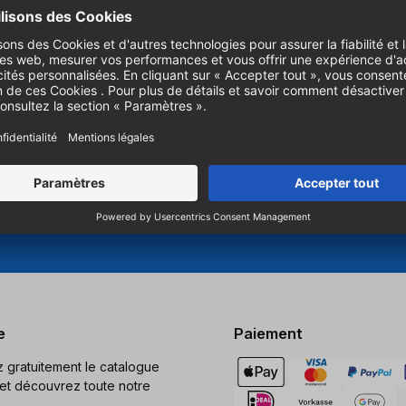
nnel.
Pour vous abonner à notre ne
es produits innovants pour le
produits, vous devez accepte
e et le perçage.
Gérer les paramètres des co
e
Paiement
gratuitement le catalogue
et découvrez toute notre