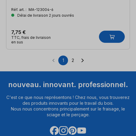
Réf. art. :
MA-123004-6
Délai de livraison 2 jours ouvrés
7,75 €
TTC, frais de livraison
en sus
1
2
Page
Page
nouveau. innovant. professionnel.
C'est ce que nous représentons ! Chez nous, vous trouverez
des produits innovants pour le travail du bois.
Nous nous concentrons principalement sur le fraisage, le
sciage et le perçage.