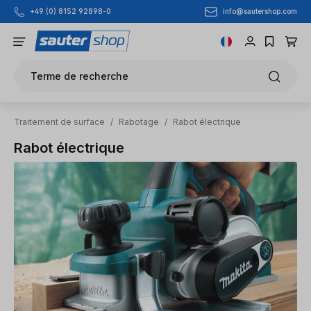
info@sautershop.com
+49 (0) 8152 92898-0
Passer au contenu principal
Terme de recherche
Traitement de surface
/
Rabotage
/
Rabot électrique
Rabot électrique