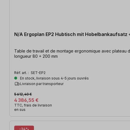
N/A Ergoplan EP2 Hubtisch mit Hobelbankaufsatz
Table de travail et de montage ergonomique avec plateau de 
longueur 80 + 200 mm
Réf. art. :
SET-EP2
En stock, livraison sous 4-5 jours ouvrés
Livraison par transporteur
5 612,40 €
4 386,55 €
TTC, frais de livraison
en sus
-34%