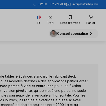
info@sautershop.com
+49 (0) 8152 92898-0
Fr
Profil
Liste d'envies
Panier
Conseil spécialisé
e tables élévatrices standard, le fabricant Beck
ues modèles destinés à des applications particulières :
avec pompe à vide et ventouses
pour une fixation
 en version
pivotante
, qui permet à une personne seule
t les panneaux de la verticale à l'horizontale. Pour les
rès lourdes, les
tables élévatrices à ciseaux avec
la capacité de charge peut atteindre 2000 kg et qui