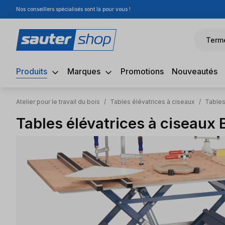
Nos conseillers spécialisés sont là pour vous !
sser au contenu principal
Passer à la recherche
Passer à la navigation principale
Term
Produits
Marques
Promotions
Nouveautés
Atelier pour le travail du bois
/
Tables élévatrices à ciseaux
/
Tables
Tables élévatrices à ciseaux