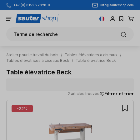
info@sautershop.com
+49 (0) 8152 92898-0
Passer au contenu principal
Terme de recherche
Atelier pour le travail du bois
/
Tables élévatrices à ciseaux
/
Tables élévatrices à ciseaux Beck
/
Table élévatrice Beck
Table élévatrice Beck
Filtrer et trier
2 articles trouvés
2 articles trouvés
-22%