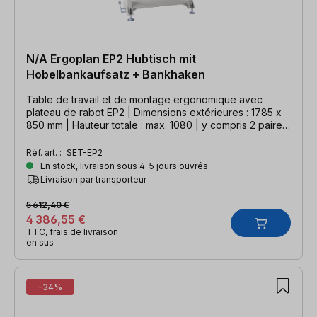
N/A Ergoplan EP2 Hubtisch mit
Hobelbankaufsatz + Bankhaken
Table de travail et de montage ergonomique avec
plateau de rabot EP2 | Dimensions extérieures : 1785 x
850 mm | Hauteur totale : max. 1080 | y compris 2 paires
de vis de serrage en longueur 80 + 200 mm
Réf. art. :
SET-EP2
En stock, livraison sous 4-5 jours ouvrés
Livraison par transporteur
5 612,40 €
4 386,55 €
TTC, frais de livraison
en sus
-34%