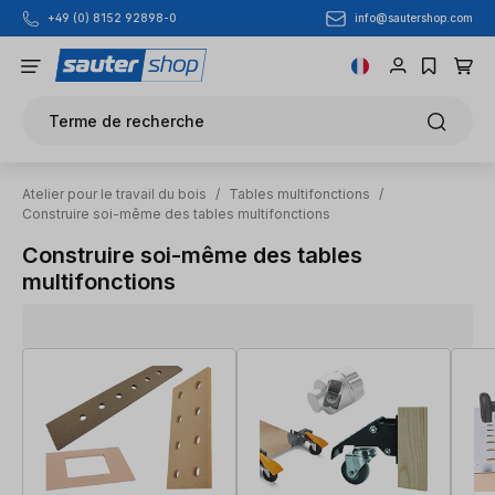
info@sautershop.com
+49 (0) 8152 92898-0
Passer au contenu principal
Terme de recherche
Atelier pour le travail du bois
/
Tables multifonctions
/
Construire soi-même des tables multifonctions
Construire soi-même des tables
multifonctions