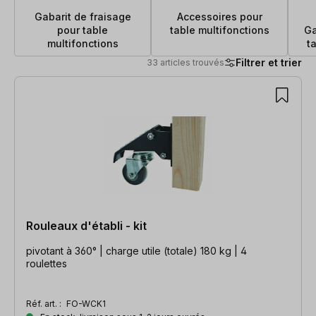
Gabarit de fraisage
Accessoires pour
pour table
table multifonctions
Ga
multifonctions
t
Filtrer et trier
33 articles trouvés
33 articles trouvés
Rouleaux d'établi - kit
pivotant à 360° | charge utile (totale) 180 kg | 4
roulettes
Réf. art. :
FO-WCK1