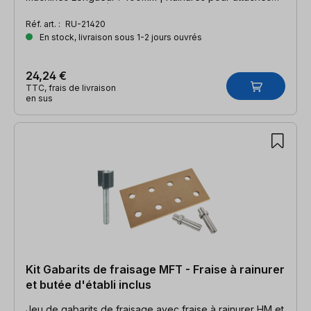
rapides de RUWI | Embouts ouverts des deux côtés
Réf. art. :
RU-21420
En stock, livraison sous 1-2 jours ouvrés
24,24 €
TTC, frais de livraison
en sus
Kit Gabarits de fraisage MFT - Fraise à rainurer
et butée d'établi inclus
Jeu de gabarits de fraisage avec fraise à rainurer HM et