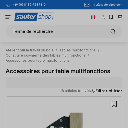
info@sautershop.com
+49 (0) 8152 92898-0
Passer au contenu principal
Terme de recherche
Atelier pour le travail du bois
/
Tables multifonctions
/
Construire soi-même des tables multifonctions
/
Accessoires pour table multifonctions
Accessoires pour table multifonctions
Filtrer et trier
18 articles trouvés
18 articles trouvés