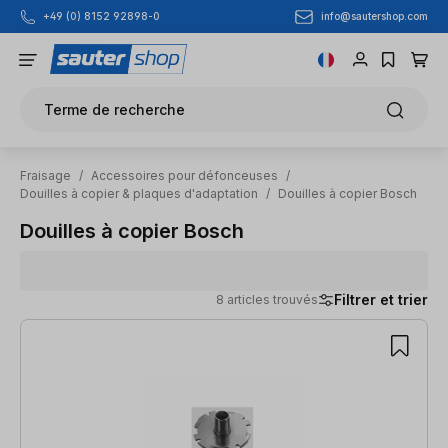
info@sautershop.com
+49 (0) 8152 92898-0
Passer au contenu principal
Terme de recherche
Fraisage
/
Accessoires pour défonceuses
/
Douilles à copier & plaques d'adaptation
/
Douilles à copier Bosch
Douilles à copier Bosch
Filtrer et trier
8 articles trouvés
8 articles trouvés