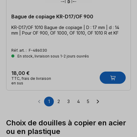
Bague de copiage KR-D17/OF 900
KR-D17/OF 1010 Bague de copiage | D : 17 mm | d : 14
mm | Pour OF 900, OF 1000, OF 1010, OF 1010 R et KF
Réf. art. :
F-486030
En stock, livraison sous 1-2 jours ouvrés
18,00 €
TTC, frais de livraison
en sus
1
2
3
4
5
Page
Page
Page
Page
Page
Choix de douilles à copier en acier
ou en plastique