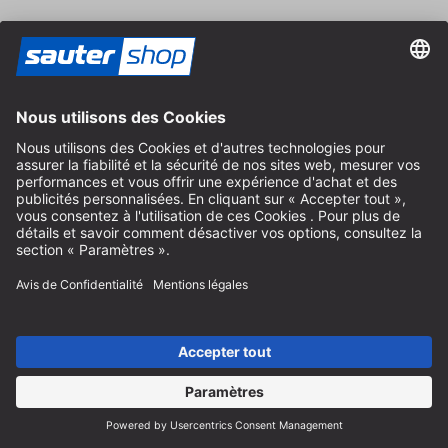
Expédition
Contact
Conseil spécialisé
+49 (0) 8152 92898-80
info@sautershop.com
Hotline de service
+49 (0) 8152 92898-81
info@sautershop.com
Accueil téléphonique du lundi au vendredi
08:30 - 12:30 & 14:00 - 16:30