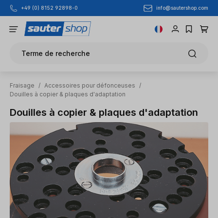
info@sautershop.com
+49 (0) 8152 92898-0
Passer au contenu principal
Terme de recherche
Fraisage
/
Accessoires pour défonceuses
/
Douilles à copier & plaques d'adaptation
Douilles à copier & plaques d'adaptation