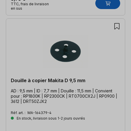
TTC, frais de livraison
en sus
Douille à copier Makita D 9,5 mm
AD : 9,5 mm | ID : 7,7 mm | Douille : 11,5 mm | Convient
pour : RP1800K | RP2300CK | RT0700CX2J | RP0900 |
3612 | DRT50ZJX2
Réf. art. :
MA-164379-4
En stock, livraison sous 1-2 jours ouvrés