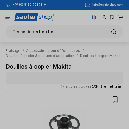
info@sautershop.com
+49 (0) 8152 92898-0
Passer au contenu principal
Terme de recherche
Fraisage
/
Accessoires pour défonceuses
/
Douilles à copier & plaques d'adaptation
/
Douilles à copier Makita
Douilles à copier Makita
Filtrer et trier
17 articles trouvés
17 articles trouvés