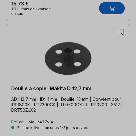
16,73 €
TTC, frais de livraison
en sus
Douille à copier Makita D 12,7 mm
AD : 12,7 mm | ID: 11 mm | Douille: 13 mm | Convient pour
:RP1800K | RP2300CK | RT0700CX2J | RP0900 | 3612 |
DRT50ZJX2
Réf. art. :
MA-164776-4
En stock, livraison sous 1-2 jours ouvrés