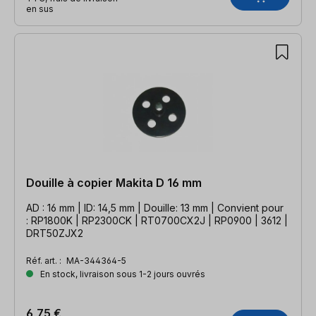
en sus
Douille à copier Makita D 16 mm
AD : 16 mm | ID: 14,5 mm | Douille: 13 mm | Convient pour
: RP1800K | RP2300CK | RT0700CX2J | RP0900 | 3612 |
DRT50ZJX2
Réf. art. :
MA-344364-5
En stock, livraison sous 1-2 jours ouvrés
6,75 €